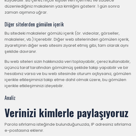
kaydedilir. Bu çerez hiçbir kişisel veri içermez ve sadece
düzenlediğiniz makalenin yazı kimliğini gösterir. 1 gün sonra
zaman aşımına uğrar.
Diğer sitelerden gömülen içerik
Bu sitedeki makaleler gömülü içerik (ör. videolar, görseller,
makaleler, vb.) Içerebilir. Diğer web sitelerinden gömülen içerik,
ziyaretçinin diğer web sitesini ziyaret etmiş gibi, tam olarak aynı
şekilde davranır.
Bu web siteleri sizin hakkınızda veri toplayabilir, çerez kullanabilir,
üçüncü taraf tarafından gömülmüş şeklide takip yapabilir ve bir
hesabınız varsa ve bu web sitesinde oturum açtıysanız, gömülen
içerikle etkleşiminizi takip etme dahil olmak üzere, bu gömülen
içerikle etkileşiminizi izleyebilir.
Analiz
Verinizi kimlerle paylaşıyoruz
Parola sıfırlama isteğinde bulunduğunuzda, IP adresiniz sıfırlama
e-postasına eklenir.