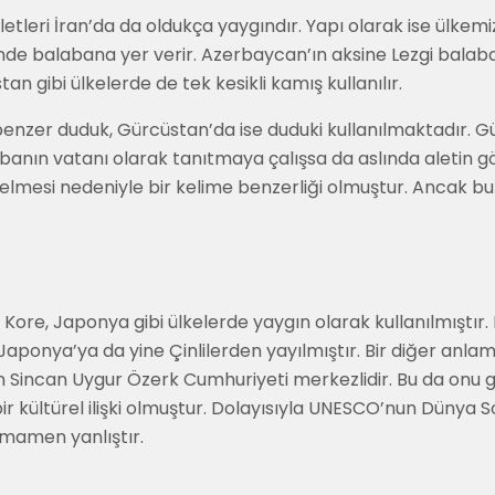
letleri İran’da da oldukça yaygındır. Yapı olarak ise ülkemiz
de balabana yer verir. Azerbaycan’ın aksine Lezgi balabanı
tan gibi ülkelerde de tek kesikli kamış kullanılır.
nzer duduk, Gürcüstan’da ise duduki kullanılmaktadır. Gür
abanın vatanı olarak tanıtmaya çalışsa da aslında aletin g
elmesi nedeniyle bir kelime benzerliği olmuştur. Ancak
n, Kore, Japonya gibi ülkelerde yaygın olarak kullanılmıştır
aponya’ya da yine Çinlilerden yayılmıştır. Bir diğer anla
Çin Sincan Uygur Özerk Cumhuriyeti merkezlidir. Bu da onu
 bir kültürel ilişki olmuştur. Dolayısıyla UNESCO’nun Düny
amamen yanlıştır.