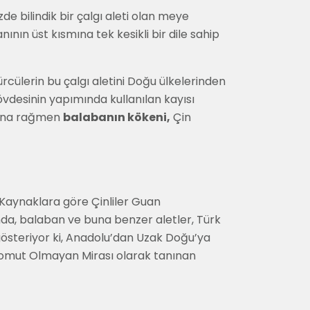
de bilindik bir çalgı aleti olan meye
nın üst kısmına tek kesikli bir dile sahip
cülerin bu çalgı aletini Doğu ülkelerinden
övdesinin yapımında kullanılan kayısı
 buna rağmen
balabanın kökeni,
Çin
. Kaynaklara göre Çinliler Guan
mda, balaban ve buna benzer aletler, Türk
 gösteriyor ki, Anadolu’dan Uzak Doğu’ya
a Somut Olmayan Mirası olarak tanınan