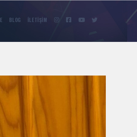
INSTAGRAM
FACEBOOK
YOUTUBE
TWITTER
E
BLOG
İLETIŞIM