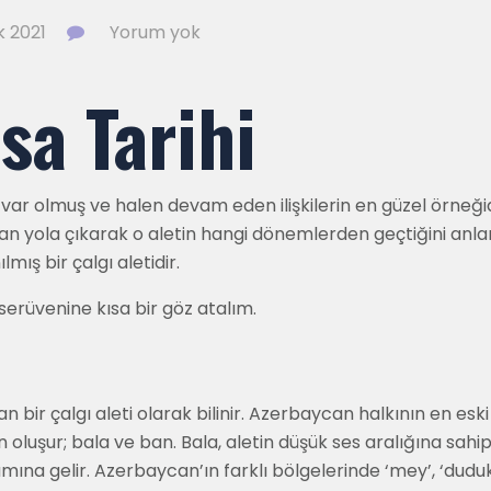
k 2021
Yorum yok
sa Tarihi
var olmuş ve halen devam eden ilişkilerin en güzel örneğidi
dan yola çıkarak o aletin hangi dönemlerden geçtiğini anlar
mış bir çalgı aletidir.
erüvenine kısa bir göz atalım.
bir çalgı aleti olarak bilinir. Azerbaycan halkının en eski
luşur; bala ve ban. Bala, aletin düşük ses aralığına sah
lamına gelir. Azerbaycan’ın farklı bölgelerinde ‘mey’, ‘dudu