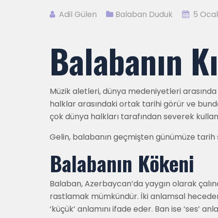
Adil Gülen
Balaban Duduk
5 Oca
Balabanın Kı
Müzik aletleri, dünya medeniyetleri arasında 
halklar arasındaki ortak tarihi görür ve bun
çok dünya halkları tarafından severek kullanıl
Gelin, balabanın geçmişten günümüze tarih s
Balabanın Kökeni
Balaban, Azerbaycan’da yaygın olarak çalınan 
rastlamak mümkündür. İki anlamsal heceden o
‘küçük’ anlamını ifade eder. Ban ise ‘ses’ an