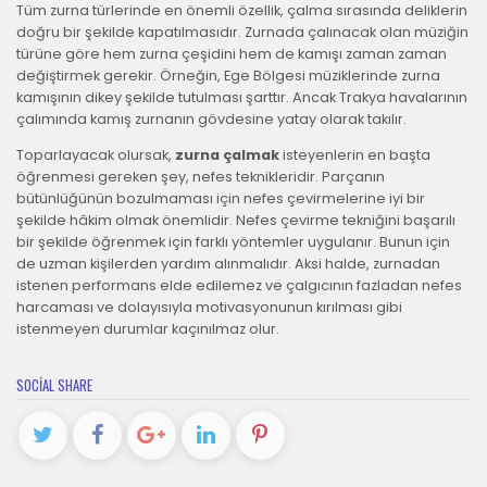
Tüm zurna türlerinde en önemli özellik, çalma sırasında deliklerin
doğru bir şekilde kapatılmasıdır. Zurnada çalınacak olan müziğin
türüne göre hem zurna çeşidini hem de kamışı zaman zaman
değiştirmek gerekir. Örneğin, Ege Bölgesi müziklerinde zurna
kamışının dikey şekilde tutulması şarttır. Ancak Trakya havalarının
çalımında kamış zurnanın gövdesine yatay olarak takılır.
Toparlayacak olursak,
zurna çalmak
isteyenlerin en başta
öğrenmesi gereken şey, nefes teknikleridir. Parçanın
bütünlüğünün bozulmaması için nefes çevirmelerine iyi bir
şekilde hâkim olmak önemlidir. Nefes çevirme tekniğini başarılı
bir şekilde öğrenmek için farklı yöntemler uygulanır. Bunun için
de uzman kişilerden yardım alınmalıdır. Aksi halde, zurnadan
istenen performans elde edilemez ve çalgıcının fazladan nefes
harcaması ve dolayısıyla motivasyonunun kırılması gibi
istenmeyen durumlar kaçınılmaz olur.
SOCIAL SHARE