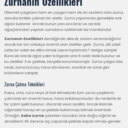
Zurnanın Özellikleri
Üflemeli çalgıların hem en yaygını hem de en sevileni olan zurna,
davulla birlikte çalınan bir alettir. Zurna yapımında genellikle erik
ağacı kullanılır. Ancak bunun yanı sıra kiraz ve zerdali
ağaçlarından yapılan zurnalara rastlamak da mümkündür.
Zurnanın özellikleri
dendiğinde akla ilk, anlam veremediğimiz
ancak her biri oldukça önemli olan delikler gelir. Zurna, altı adet
üstte bir adet de altta olmak üzere toplamda 7 deliğe sahiptir.
Buna ek olarak ağza yakın bölgede yine 6 adet delik bulunur ve
bu delikler 3 er şekilde, karşılıklı konumlanmıştır. Zurna çalgısı lüle,
nezik, zurna borusu, hava döndüren, avurtluk ve soluk gibi
bölümlere sahiptir.
Zurna Çalma Teknikleri
Kaba, orta, cura veya zil fark etmeksizin tüm zurna çeşitlerini
çalmada en önemli husus, hava sirkülasyonudur. Bu nedenle iki
tür çalım şekli bulunur; oturarak veya ayakta. Ancak ikisinde
ciğerdeki havayı en iyi şekilde kullanmayı bilmek önemlidir.
Örneğin,
kaba zurna
çalarken vücudun öne doğru eğimli ve
dirseklerin 45 derece açı yapacak şekilde kapalı olması gerekir.